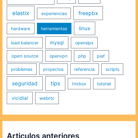
elastix
freepbx
experiencias
linux
hardware
herramientas
mysql
load balancer
opensips
open source
openvpn
php
piaf
problemas
proyectos
referencia
scripts
seguridad
tips
trixbox
tutorial
vicidial
webrtc
Articulos anteriores