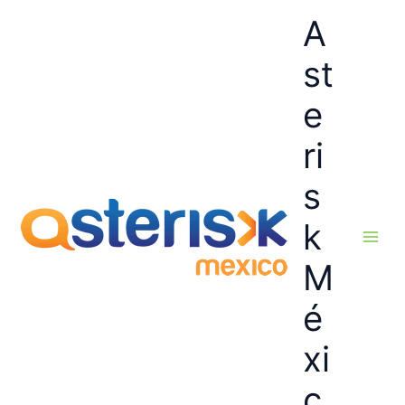
Ir
A
al
contenido
st
e
ri
s
k
M
é
xi
c