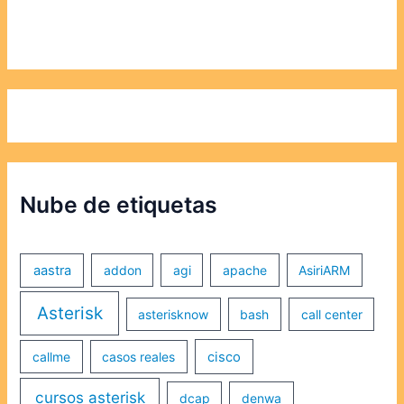
Nube de etiquetas
aastra
addon
agi
apache
AsiriARM
Asterisk
asterisknow
bash
call center
callme
casos reales
cisco
cursos asterisk
dcap
denwa