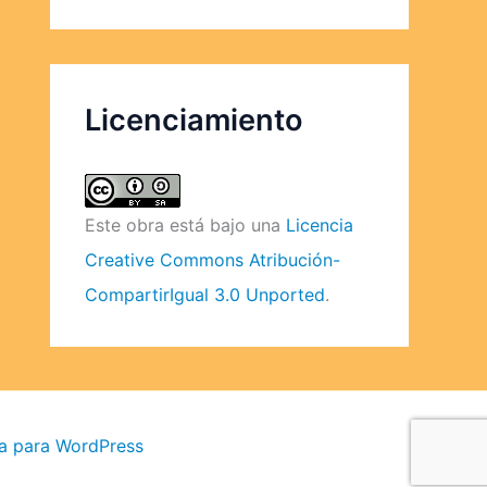
Licenciamiento
Este obra está bajo una
Licencia
Creative Commons Atribución-
CompartirIgual 3.0 Unported
.
a para WordPress