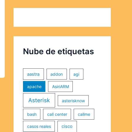
Nube de etiquetas
aastra
addon
agi
apache
AsiriARM
Asterisk
asterisknow
bash
call center
callme
casos reales
cisco