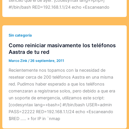
sencillo que el de ayer: [codesyntax lang=»php»]
#!/bin/bash RED=192.168.1.1/24 echo «Escaneando
Sin categoría
Como reiniciar masivamente los teléfonos
Aastra de tu red
Marco Zink
/
26 septiembre, 2011
Recientemente nos topamos con la necesidad de
resetear cerca de 200 teléfonos Aastra en una misma
red. Pudimos haber esperado a que los teléfonos
comenzaran a registrarse solos, pero debido a que era
un soporte de emergencia, utilizamos este script:
[codesyntax lang=»bash»] #!/bin/bash USER=admin
PASS=22222 RED=192.168.1.1/24 echo «Escaneando
$RED ….. » for IP in `nmap