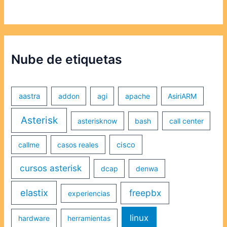
Nube de etiquetas
aastra
addon
agi
apache
AsiriARM
Asterisk
asterisknow
bash
call center
callme
casos reales
cisco
cursos asterisk
dcap
denwa
elastix
freepbx
experiencias
linux
hardware
herramientas