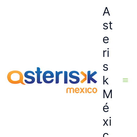
Ir
A
al
contenido
st
e
ri
s
k
M
é
xi
c