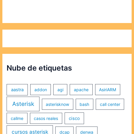
Nube de etiquetas
aastra
addon
agi
apache
AsiriARM
Asterisk
asterisknow
bash
call center
callme
casos reales
cisco
cursos asterisk
dcap
denwa