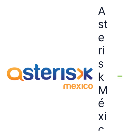
Ir
A
al
contenido
st
e
ri
s
k
M
é
xi
c