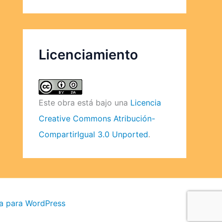
Licenciamiento
Este obra está bajo una
Licencia
Creative Commons Atribución-
CompartirIgual 3.0 Unported
.
a para WordPress