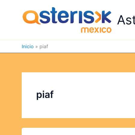
Ir
al
As
contenido
Inicio
piaf
piaf