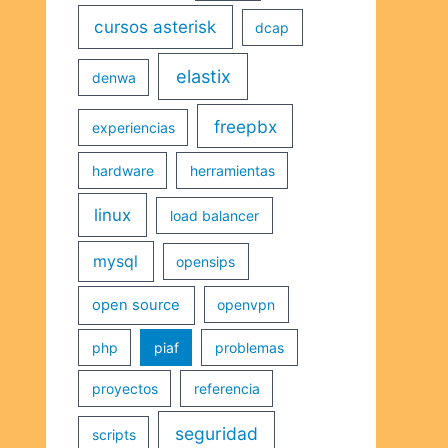
cursos asterisk
dcap
elastix
denwa
freepbx
experiencias
hardware
herramientas
linux
load balancer
mysql
opensips
open source
openvpn
php
piaf
problemas
proyectos
referencia
seguridad
scripts