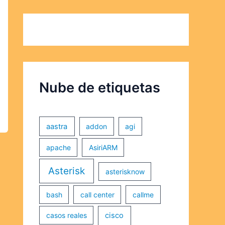
Nube de etiquetas
aastra
addon
agi
apache
AsiriARM
Asterisk
asterisknow
bash
call center
callme
casos reales
cisco