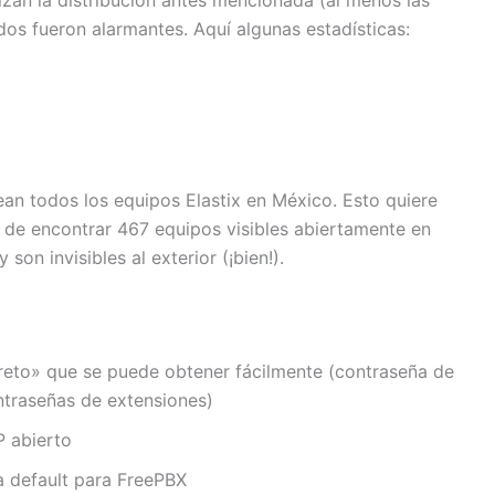
izan la distribución antes mencionada (al menos las
ados fueron alarmantes. Aquí algunas estadísticas:
ean todos los equipos Elastix en México. Esto quiere
 de encontrar 467 equipos visibles abiertamente en
 son invisibles al exterior (¡bien!).
creto» que se puede obtener fácilmente (contraseña de
ntraseñas de extensiones)
P abierto
a default para FreePBX