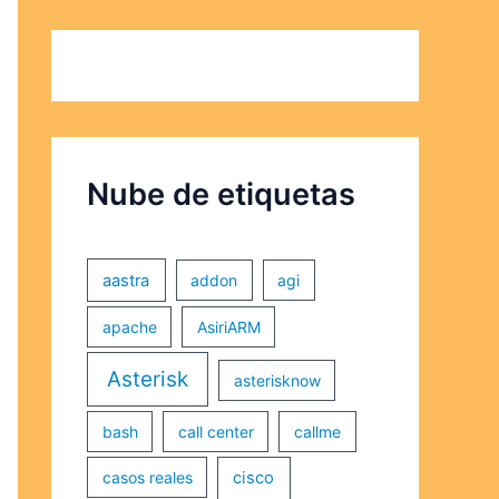
Nube de etiquetas
aastra
addon
agi
apache
AsiriARM
Asterisk
asterisknow
bash
call center
callme
casos reales
cisco