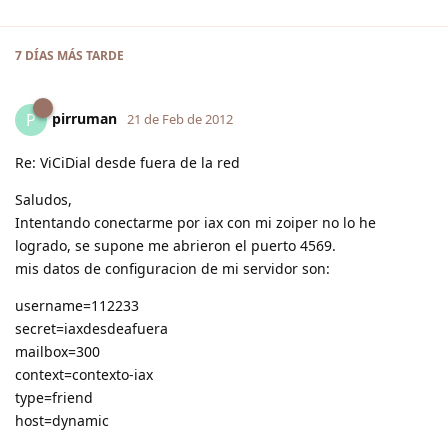
7 DÍAS
MÁS TARDE
pirruman
P
21 de Feb de 2012
Re: ViCiDial desde fuera de la red
Saludos,
Intentando conectarme por iax con mi zoiper no lo he
logrado, se supone me abrieron el puerto 4569.
mis datos de configuracion de mi servidor son:
username=112233
secret=iaxdesdeafuera
mailbox=300
context=contexto-iax
type=friend
host=dynamic